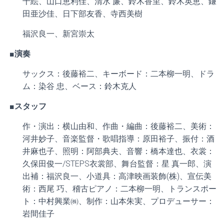
千絵、山口恵利佳、清水 廉、鈴木香里、鈴木英恵、鎌
田亜沙佳、日下部友香、寺西美樹
福沢良一、新宮崇太
■演奏
サックス：後藤裕二、キーボード：二本柳一明、ドラ
ム：染谷 忠、ベース：鈴木克人
■スタッフ
作・演出：横山由和、作曲・編曲：後藤裕二、美術：
河井妙子、音楽監督・歌唱指導：原田裕子、振付：酒
井麻也子、照明：阿部典夫、音響：橋本達也、衣裳：
久保田俊一/STEPS衣裳部、舞台監督：星 真一郎、演
出補：福沢良一、小道具：高津映画装飾(株)、宣伝美
術：西尾 巧、稽古ピアノ：二本柳一明、トランスポー
ト：中村興業㈱、制作：山本朱実、プロデューサー：
岩間佳子