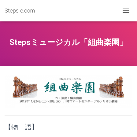
Steps-e.com
ナ
ビ
ゲ
ー
シ
Stepsミュージカル「組曲楽園」
ョ
ン
を
切
り
替
え
【物 語】