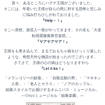
昔々、あるところにハテナ王国がございました。
そこには、年老いた王様が自らの死に対する恐怖と悲しみ
に悩み打ちひしがれておりました。
『Help－！』
そこへ突然、旅芸人一座がやってきます。その名も「大逆
転弱震微風青空楽団」。
『ヤアヤアヤア！』
王様をも巻き込んで、まるでおもちゃ箱をひっくり返した
ような、奇想天外な物語が始まったのでございます。
さてさて、王様の心の病はどうなりますやら…
『Let it be！』
「メランコリーの妙薬」・「自殺志願の男」・「マネキン
人形」・「老人とカラス」・「ノアのカップル」
組曲スタイルでお届けするオムニバス・ミュージカル。
―Stepsミュージカル「組曲楽園」―