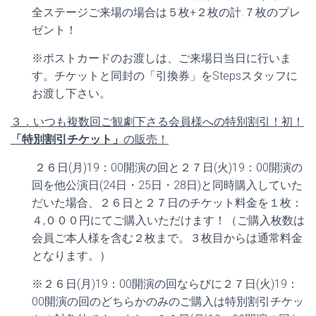
全ステージご来場の場合は５枚+２枚の計.７枚のプレ
ゼント！
※ポストカードのお渡しは、ご来場日当日に行いま
す。チケットと同封の「引換券」をStepsスタッフに
お渡し下さい。
３．いつも複数回ご観劇下さる会員様への特別割引！初！
「特別割引チケット」
の販売！
２６日(月)19：00開演の回と２７日(火)19：00開演の
回を他公演日(24日・25日・28日)と同時購入していた
だいた場合、２６日と２７日のチケット料金を１枚：
４,０００円にてご購入いただけます！（ご購入枚数は
会員ご本人様を含む２枚まで。３枚目からは通常料金
となります。）
※２６日(月)19：00開演の回ならびに２７日(火)19：
00開演の回のどちらかのみのご購入は特別割引チケッ